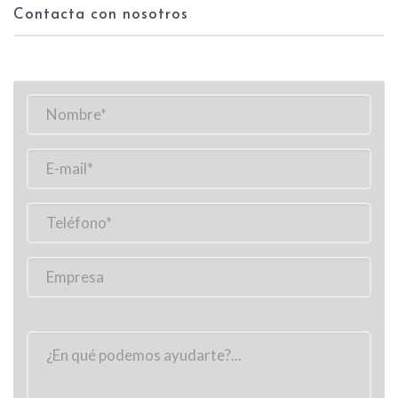
Contacta con nosotros
Por
favor,
deja
este
campo