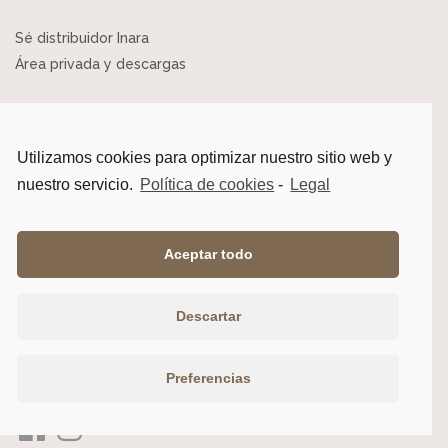
Sé distribuidor Inara
Área privada y descargas
Utilizamos cookies para optimizar nuestro sitio web y
Fábrica y Oficinas
nuestro servicio.
Política de cookies
-
Legal
Pol. Pignatelli Nave 29
50410 Cuarte de Huerva (Zaragoza)
Aceptar todo
T.
976 463 333
E.
info@grupoinara.com
Descartar
Buri Estudio | Diseño web Zaragoza
Preferencias
Grupo Inara
© 2021 Todos los derechos reservados