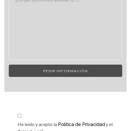
este
campo
vacío.
He leído y acepto la
y el
Política de Privacidad