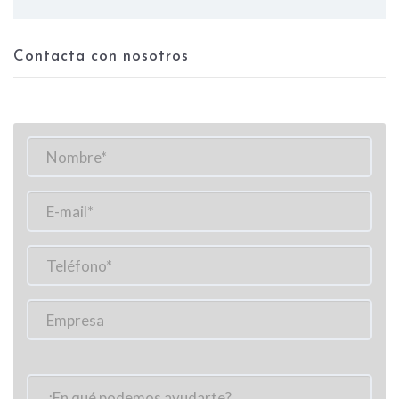
Contacta con nosotros
Por
favor,
deja